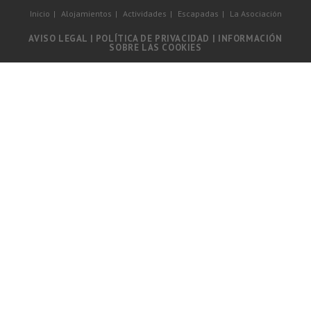
Inicio
Alojamientos
Actividades
Escapadas
La Asociación
AVISO LEGAL
|
POLÍTICA DE PRIVACIDAD
|
INFORMACIÓN
SOBRE LAS COOKIES